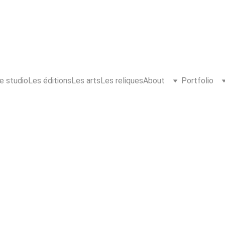
e studio
Les éditions
Les arts
Les reliques
About
Portfolio